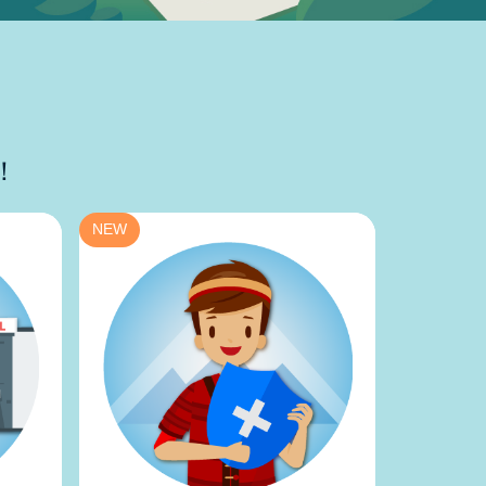
！
NEW
NEW