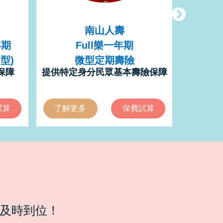
南山人壽
年期
Full樂一年期
Fu
型)
微型定期壽險
保障
提供特定身分民眾基本壽險保障
特定身分
試算
了解更多
保費試算
了解更
障及時到位！