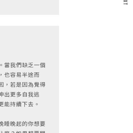
NEXT
。當我們缺乏一個
，也容易半途而
因，若是因為覺得
伸出更多自我逃
更能持續下去。
晚睡晚起的你想要