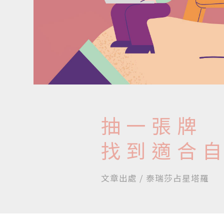
抽一張牌
找到適合
文章出處 / 泰瑞莎占星塔羅