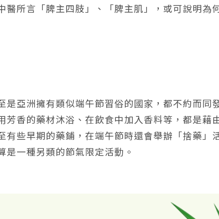
中醫所言「脾主四肢」、「脾主肌」，或可說明為
至是亞洲擁有類似端午節習俗的國家，都不約而同
用芳香的藥材沐浴、在飲食中加入香料等，都是藉
至有些早期的藥鋪，在端午節時還會舉辦「捨藥」
算是一種另類的節氣限定活動。