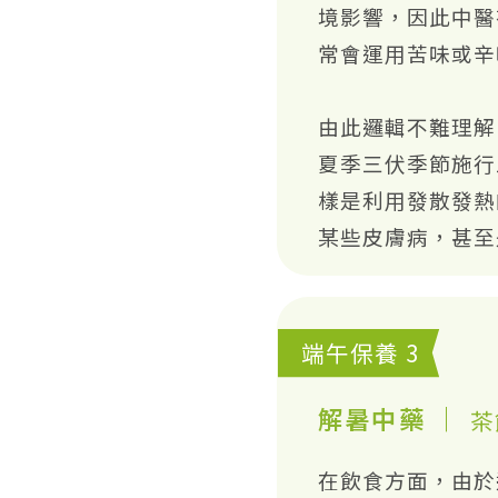
境影響，因此中醫
常會運用苦味或辛
由此邏輯不難理解
夏季三伏季節施行
樣是利用發散發熱
某些皮膚病，甚至
端午保養 3
解暑中藥 ｜
茶
在飲食方面，由於