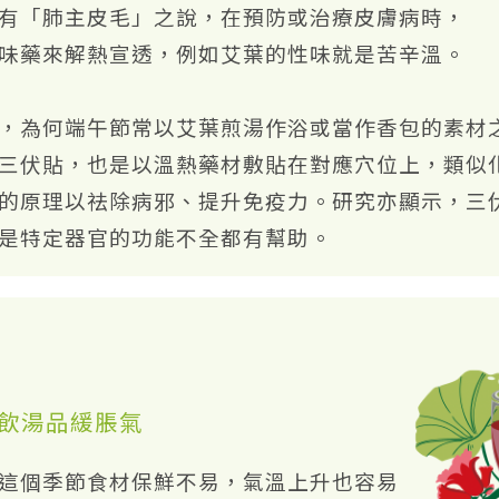
有「肺主皮毛」之說，在預防或治療皮膚病時，
味藥來解熱宣透，例如艾葉的性味就是苦辛溫。
，為何端午節常以艾葉煎湯作浴或當作香包的素材
三伏貼，也是以溫熱藥材敷貼在對應穴位上，類似
的原理以祛除病邪、提升免疫力。研究亦顯示，三
是特定器官的功能不全都有幫助。
飲湯品緩脹氣
這個季節食材保鮮不易，氣溫上升也容易