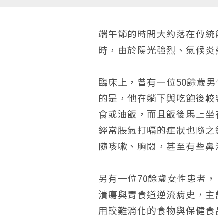
端午節的時間大約落在傳統
時，由於陽光強烈、氣候炎
臨床上，曾有一位50餘歲
的是，他在躺下與吃飽後較
食或油飯，而且飯後馬上坐
經常脹氣打嗝的症狀也隨之
隨咳嗽、胸悶，甚至有些鼻
另有一位70餘歲女性患者
潰瘍與胃食道逆流病史，主
用較難消化的食物與保健食