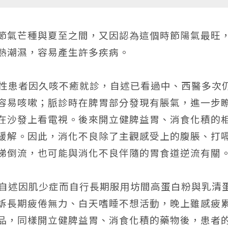
節氣芒種與夏至之間，又因認為這個時節陽氣最旺
熱潮濕，容易產生許多疾病。
男性患者因久咳不癒就診，自述已看過中、西醫多次
容易咳嗽；脈診時在脾胃部分發現有脹氣，進一步
在沙發上看電視。後來開立健脾益胃、消食化積的
緩解。因此，消化不良除了主觀感受上的腹脹、打
涕倒流，也可能與消化不良伴隨的胃食道逆流有關
，自述因肌少症而自行長期服用坊間高蛋白粉與乳清
訴長期疲倦無力、白天嗜睡不想活動，晚上雖感疲
品，同樣開立健脾益胃、消食化積的藥物後，患者