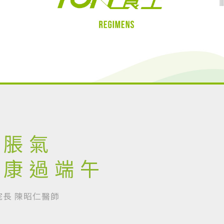
解脹氣
健康過端午
長 陳昭仁醫師