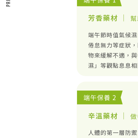
芳香藥材 ｜
幫
端午節時值氣候濕
倦怠無力等症狀，
物來緩解不適，與
濕」等觀點息息相
端午保養 2
辛溫藥材 ｜
做
人體的第一層防禦