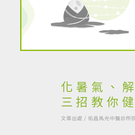
化暑氣、
三招教你
文章出處 /
佑昌馬光中醫診所院