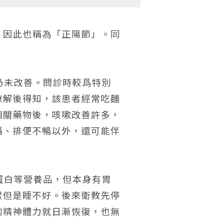
，因此也稱為「正陽節」。同
仍未改善。問診時較爲特別
瞭解後得知，該患者經常吃麵
相關藥物後，咳嗽改善許多，
嗝、排便不暢以外，還可能伴
。
蛋白等營養品，但本身有胃
累但是睡不好。後來衛教先停
的精神體力就日漸恢復，也無