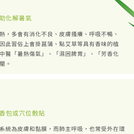
助化解暑氣
熱，多會有消化不良、皮膚搔癢、呼吸不暢、
因此習俗上會掛菖蒲、點艾草等具有香味的植
中醫「暑熱傷氣」、「濕困脾胃」、「芳香化
關。
香包或穴位敷貼
系統為皮膚和黏膜，而肺主呼吸，也常受外在環