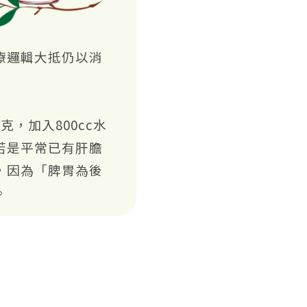
療邏輯大抵仍以消
，加入800cc水
若是平常已有肝膽
，因為「脾胃為後
。